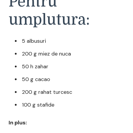
Pentru
umplutura:
5 albusuri
200 g miez de nuca
50 h zahar
50 g cacao
200 g rahat turcesc
100 g stafide
In plus: