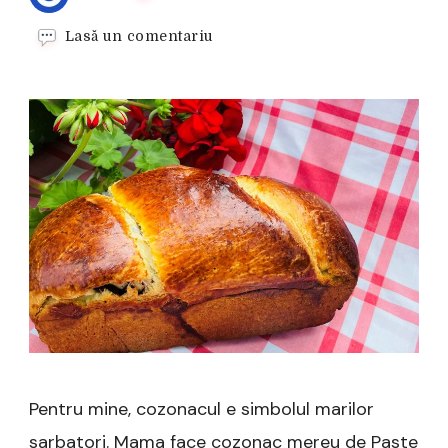
la
Lasă un comentariu
Cozonac
traditional
–
reteta
mamei
Pentru mine, cozonacul e simbolul marilor
sarbatori. Mama face cozonac mereu de Paste