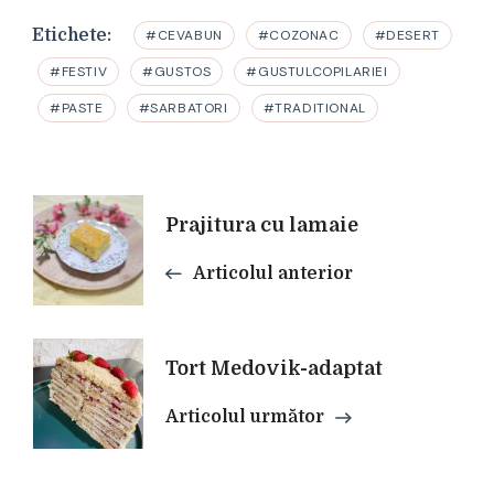
Etichete:
#CEVABUN
#COZONAC
#DESERT
#FESTIV
#GUSTOS
#GUSTULCOPILARIEI
#PASTE
#SARBATORI
#TRADITIONAL
Navigare
Prajitura cu lamaie
Articolul anterior
în
articole
Tort Medovik-adaptat
Articolul următor