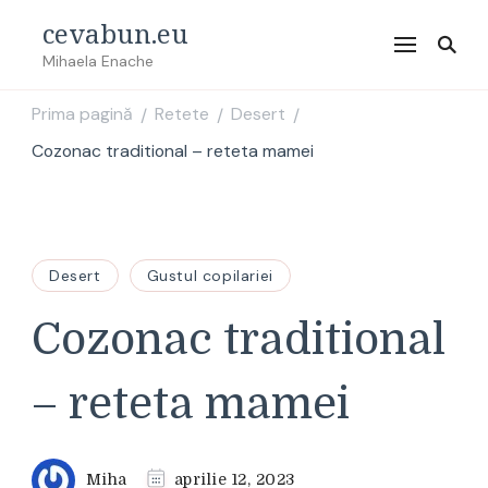
cevabun.eu
Mihaela Enache
Prima pagină
Retete
Desert
/
/
/
Cozonac traditional – reteta mamei
Desert
Gustul copilariei
Cozonac traditional
– reteta mamei
Miha
aprilie 12, 2023