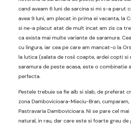
cand aveam 6 luni de sarcina si mi s-a parut c
avea 9 luni, am plecat in prima ei vacanta, l
si ne-a placut atat de mult incat am zis ca tr
ca exista mai multe variante de saramura. Cea
cu lingura, iar cea pe care am mancat-o la Or
la lutica (salata de rosii coapte, ardei copti s
saramura de peste acasa, este o combinatie a
perfecta.
Pestele trebuie sa fie alb si slab, de preferat 
zona Dambovicioara-Mieciu-Bran, cumparam, la 
Pastravaria Dambovicioara. Ni se pare cel mai
natural, in rau, dar care este si foarte greu de 