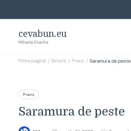
cevabun.eu
Mihaela Enache
Prima pagină
Retete
Pranz
Saramura de peste
/
/
/
Pranz
Saramura de peste