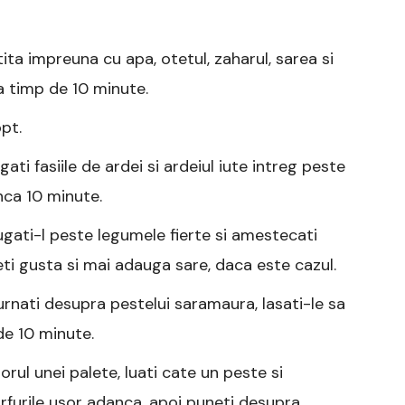
atita impreuna cu apa, otetul, zaharul, sarea si
rba timp de 10 minute.
opt.
ti fasiile de ardei si ardeiul iute intreg peste
inca 10 minute.
ugati-l peste legumele fierte si amestecati
ti gusta si mai adauga sare, daca este cazul.
urnati desupra pestelui saramaura, lasati-le sa
de 10 minute.
rul unei palete, luati cate un peste si
farfurile usor adanca, apoi puneti desupra