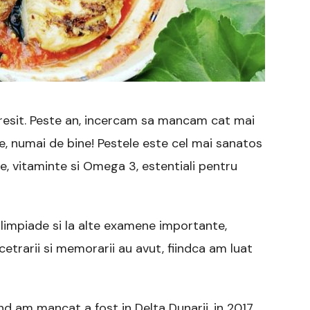
gresit. Peste an, incercam sa mancam cat mai
e, numai de bine! Pestele este cel mai sanatos
te, vitaminte si Omega 3, estentiali pentru
 olimpiade si la alte examene importante,
trarii si memorarii au avut, fiindca am luat
 am mancat a fost in Delta Dunarii, in 2017,