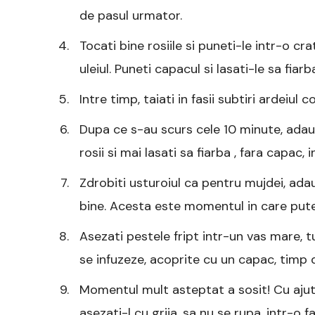
de pasul urmator.
Tocati bine rosiile si puneti-le intr-o cr
uleiul. Puneti capacul si lasati-le sa fia
Intre timp, taiati in fasii subtiri ardeiul c
Dupa ce s-au scurs cele 10 minute, adauga
rosii si mai lasati sa fiarba , fara capac, 
Zdrobiti usturoiul ca pentru mujdei, ada
bine. Acesta este momentul in care pute
Asezati pestele fript intr-un vas mare, t
se infuzeze, acoprite cu un capac, timp 
Momentul mult asteptat a sosit! Cu ajuto
asezati-l cu grija, sa nu se rupa, intr-o 