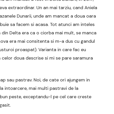
eva extraordinar. Un an mai tarziu, cand Aniela
a Cazanele Dunarii, unde am mancat a doua oara
ebuie sa facem si acasa. Tot atunci am inteles
 din Delta era ca o ciorba mai mult, se manca
sova era mai consitenta si m-a dus cu gandul
i usturoi proaspat). Varianta in care fac eu
 celor doua descrise si mi se pare saramura
crap sau pastrav. Noi, de cate ori ajungem in
intoarcere, mai multi pastravi de la
 bun peste, exceptandu-l pe cel care creste
gasit.