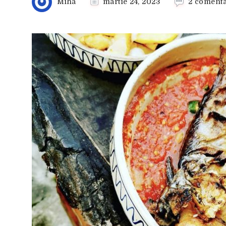
Miha
martie 24, 2023
2 comenta