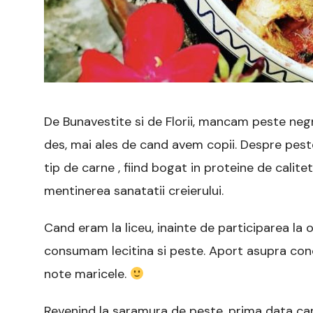
De Bunavestite si de Florii, mancam peste ne
des, mai ales de cand avem copii. Despre pest
tip de carne , fiind bogat in proteine de calite
mentinerea sanatatii creierului.
Cand eram la liceu, inainte de participarea la
consumam lecitina si peste. Aport asupra conce
note maricele.
Revenind la saramura de peste, prima data cand