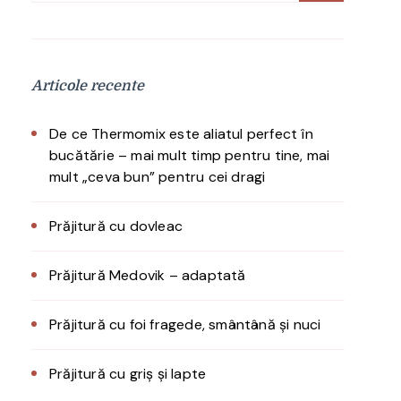
după:
Articole recente
De ce Thermomix este aliatul perfect în
bucătărie – mai mult timp pentru tine, mai
mult „ceva bun” pentru cei dragi
Prăjitură cu dovleac
Prăjitură Medovik – adaptată
Prăjitură cu foi fragede, smântână și nuci
Prăjitură cu griș și lapte