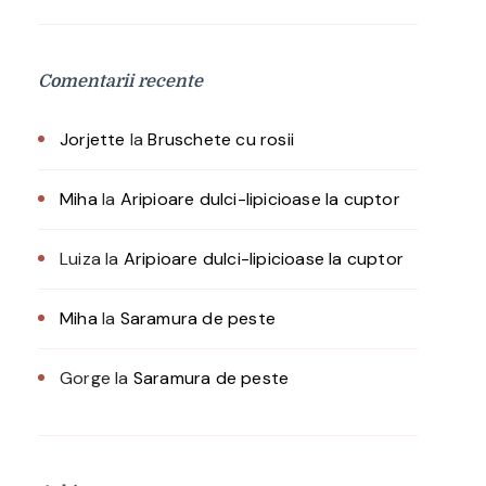
Comentarii recente
Jorjette
la
Bruschete cu rosii
Miha
la
Aripioare dulci-lipicioase la cuptor
Luiza
la
Aripioare dulci-lipicioase la cuptor
Miha
la
Saramura de peste
Gorge
la
Saramura de peste