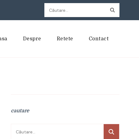
Caută
după:
asa
Despre
Retete
Contact
cautare
Caută