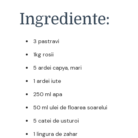
Ingrediente:
3 pastravi
1kg rosii
5 ardei capya, mari
1 ardei iute
250 ml apa
50 ml ulei de floarea soarelui
5 catei de usturoi
1 lingura de zahar