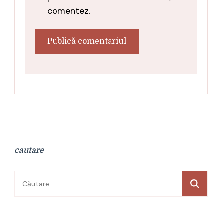
comentez.
cautare
Caută
după: