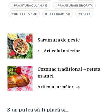
#PRAJITURACULAMAIE
#PRAJITURAINSIROPATA
#RETETERAPIDE
#RETETESIMPLE
#TASTE
Navigare
Saramura de peste
Articolul anterior
în
articole
Cozonac traditional – reteta
mamei
Articolul următor
S-ar putea să-ți placă și...