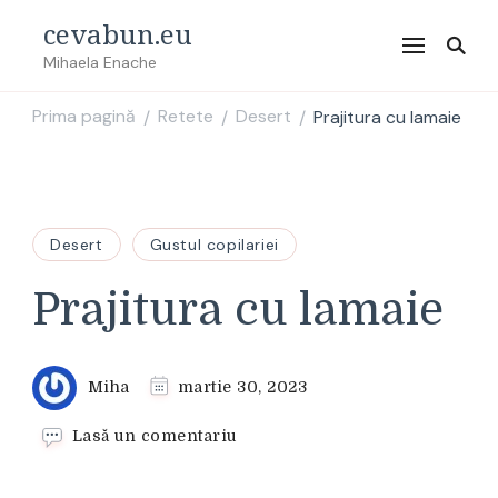
cevabun.eu
Mihaela Enache
Prima pagină
Retete
Desert
Prajitura cu lamaie
/
/
/
Desert
Gustul copilariei
Prajitura cu lamaie
Miha
martie 30, 2023
la
Lasă un comentariu
Prajitura
cu