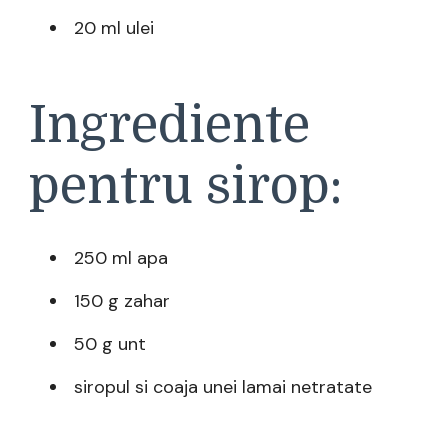
20 ml ulei
Ingrediente
pentru sirop:
250 ml apa
150 g zahar
50 g unt
siropul si coaja unei lamai netratate