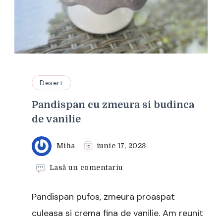
Desert
Pandispan cu zmeura si budinca
de vanilie
Miha
iunie 17, 2023
la
Lasă un comentariu
Pandispan
cu
Pandispan pufos, zmeura proaspat
zmeura
si
culeasa si crema fina de vanilie. Am reunit
budinca