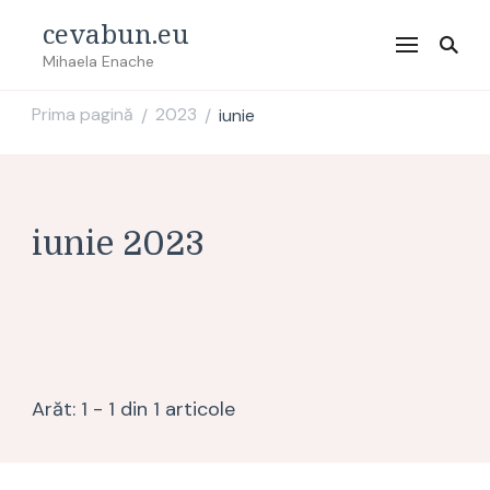
cevabun.eu
Mihaela Enache
Prima pagină
2023
iunie
/
/
iunie 2023
Arăt: 1 - 1 din 1 articole