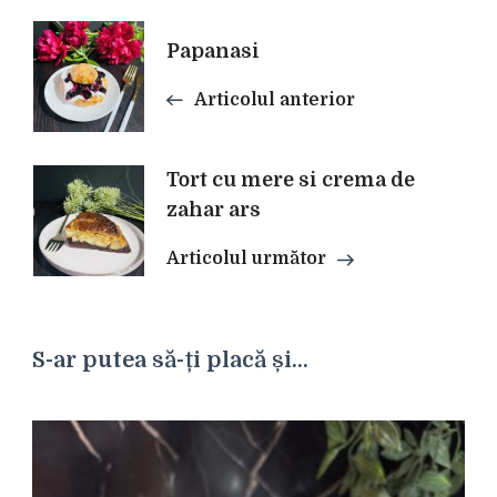
Navigare
Papanasi
Articolul anterior
în
articole
Tort cu mere si crema de
zahar ars
Articolul următor
S-ar putea să-ți placă și...