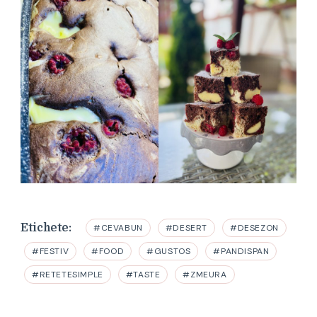
Etichete:
#CEVABUN
#DESERT
#DESEZON
#FESTIV
#FOOD
#GUSTOS
#PANDISPAN
#RETETESIMPLE
#TASTE
#ZMEURA