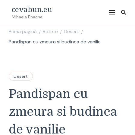
cevabun.eu
Mihaela Enache
Prima pagină
Retete
Desert
/
/
/
Pandispan cu zmeura si budinca de vanilie
Desert
Pandispan cu
zmeura si budinca
de vanilie