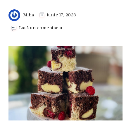
Miha
iunie 17, 2023
la
Lasă un comentariu
Pandispan
cu
zmeura
si
budinca
de
vanilie