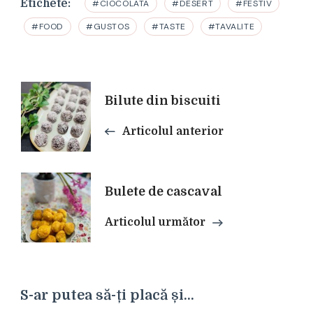
Etichete:
#CIOCOLATA
#DESERT
#FESTIV
#FOOD
#GUSTOS
#TASTE
#TAVALITE
Navigare
Bilute din biscuiti
Articolul anterior
în
articole
Bulete de cascaval
Articolul următor
S-ar putea să-ți placă și...