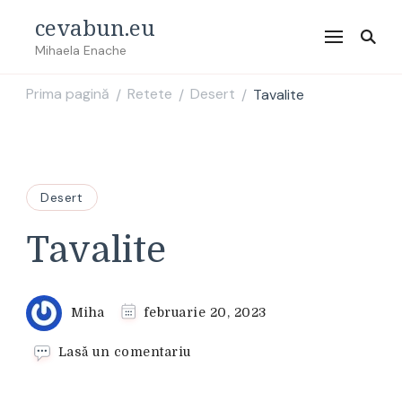
cevabun.eu
Mihaela Enache
Prima pagină
Retete
Desert
Tavalite
/
/
/
Desert
Tavalite
Miha
februarie 20, 2023
la
Lasă un comentariu
Tavalite