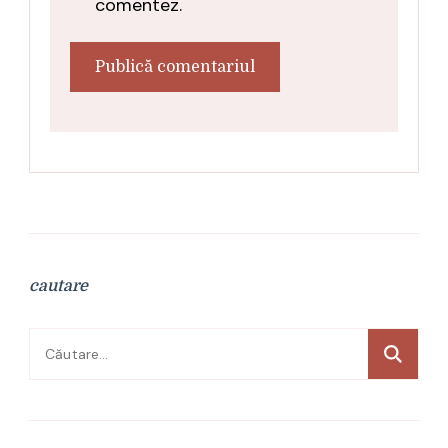
comentez.
cautare
Caută
după: