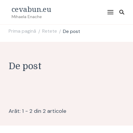
cevabun.eu
Mihaela Enache
Prima pagină
Retete
De post
/
/
De post
Arăt: 1 - 2 din 2 articole