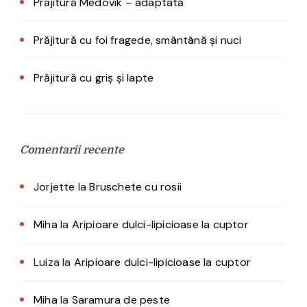
Prăjitură Medovik – adaptată
Prăjitură cu foi fragede, smântână și nuci
Prăjitură cu griș și lapte
Comentarii recente
Jorjette
la
Bruschete cu rosii
Miha
la
Aripioare dulci-lipicioase la cuptor
Luiza
la
Aripioare dulci-lipicioase la cuptor
Miha
la
Saramura de peste