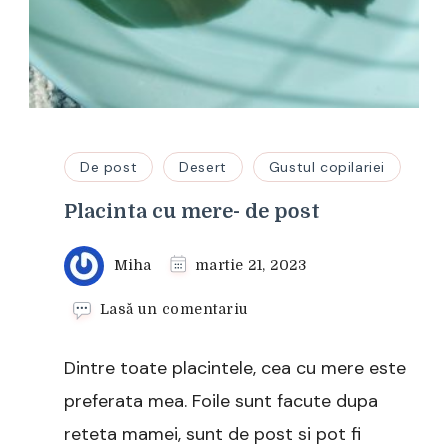
De post
Desert
Gustul copilariei
Placinta cu mere- de post
Miha
martie 21, 2023
la
Lasă un comentariu
Placinta
cu
Dintre toate placintele, cea cu mere este
mere-
de
preferata mea. Foile sunt facute dupa
post
reteta mamei, sunt de post si pot fi