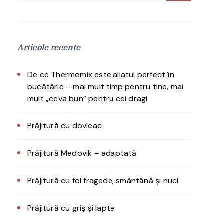
după:
Articole recente
De ce Thermomix este aliatul perfect în
bucătărie – mai mult timp pentru tine, mai
mult „ceva bun” pentru cei dragi
Prăjitură cu dovleac
Prăjitură Medovik – adaptată
Prăjitură cu foi fragede, smântână și nuci
Prăjitură cu griș și lapte