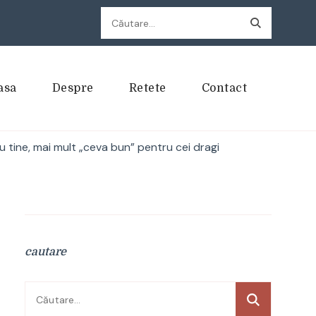
Caută
după:
asa
Despre
Retete
Contact
 tine, mai mult „ceva bun” pentru cei dragi
cautare
Caută