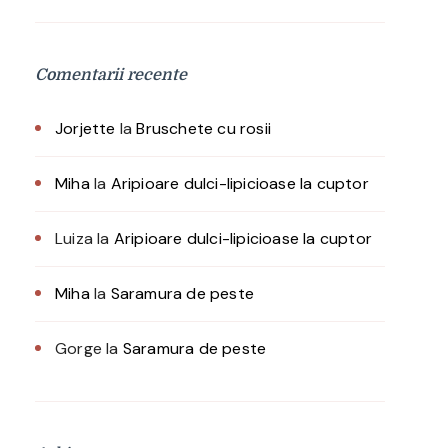
Comentarii recente
Jorjette
la
Bruschete cu rosii
Miha
la
Aripioare dulci-lipicioase la cuptor
Luiza
la
Aripioare dulci-lipicioase la cuptor
Miha
la
Saramura de peste
Gorge
la
Saramura de peste