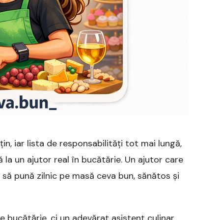
mult
„ceva
bun”
pentru
cei
dragi
n, iar lista de responsabilități tot mai lungă,
 la un ajutor real în bucătărie. Un ajutor care
 să pună zilnic pe masă ceva bun, sănătos și
 bucătărie, ci un adevărat asistent culinar