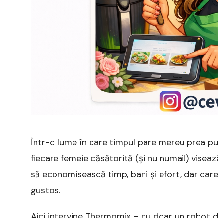
Într-o lume în care timpul pare mereu prea puți
fiecare femeie căsătorită (și nu numai!) visează
să economisească timp, bani și efort, dar care
gustos.
Aici intervine Thermomix – nu doar un robot de