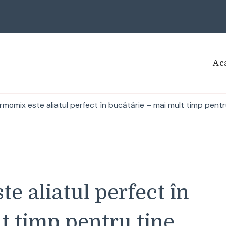
Ac
momix este aliatul perfect în bucătărie – mai mult timp pentru
e aliatul perfect în
t timp pentru tine,