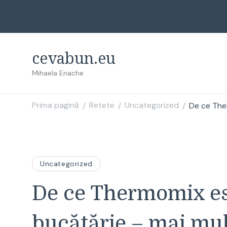
cevabun.eu
Mihaela Enache
Prima pagină
Retete
Uncategorized
De ce Ther
/
/
/
Uncategorized
De ce Thermomix est
bucătărie – mai mul