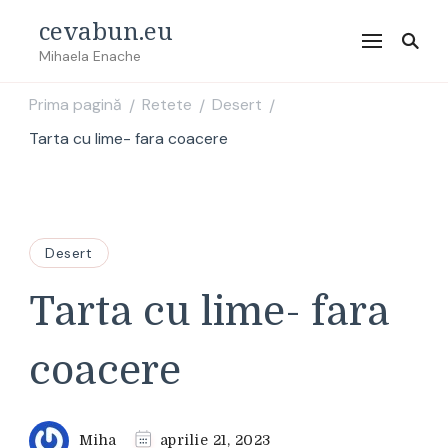
cevabun.eu
Mihaela Enache
Prima pagină
Retete
Desert
/
/
/
Tarta cu lime- fara coacere
Desert
Tarta cu lime- fara
coacere
Miha
aprilie 21, 2023