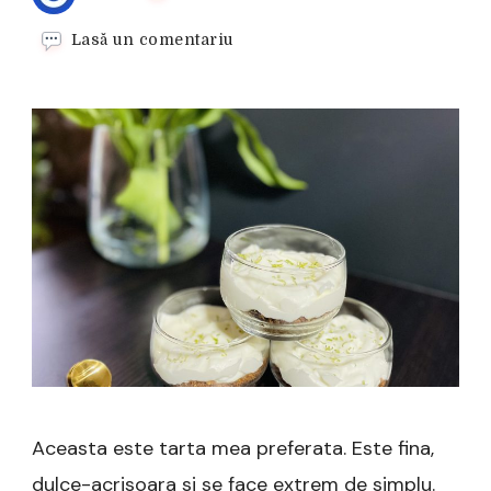
la
Lasă un comentariu
Tarta
cu
lime-
fara
coacere
Aceasta este tarta mea preferata. Este fina,
dulce-acrisoara si se face extrem de simplu.