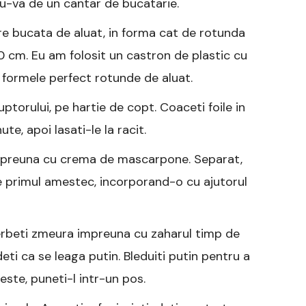
ndu-va de un cantar de bucatarie.
care bucata de aluat, in forma cat de rotunda
0 cm. Eu am folosit un castron de plastic cu
ormele perfect rotunde de aluat.
uptorului, pe hartie de copt. Coaceti foile in
te, apoi lasati-le la racit.
impreuna cu crema de mascarpone. Separat,
te primul amestec, incorporand-o cu ajutorul
ierbeti zmeura impreuna cu zaharul timp de
i ca se leaga putin. Bleduiti putin pentru a
este, puneti-l intr-un pos.