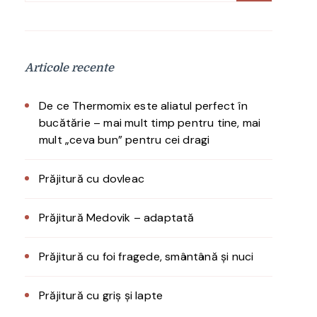
după:
Articole recente
De ce Thermomix este aliatul perfect în
bucătărie – mai mult timp pentru tine, mai
mult „ceva bun” pentru cei dragi
Prăjitură cu dovleac
Prăjitură Medovik – adaptată
Prăjitură cu foi fragede, smântână și nuci
Prăjitură cu griș și lapte