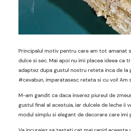
Principalul motiv pentru care am tot amanat s
dulce si sec. Mai apoi nu imi placea ideea ca 
adaptez dupa gustul nostru reteta inca de la 
#cevabun, imparatasesc reteta si cu voi! Am sc
M-am gandit ca daca inserez piureul de zmeura i
gustul final al acestuia, iar dulcele de leche i
modul simplu si elegant de decorare care imi 
Va incurajez sa testati cat mai rapid aceasta