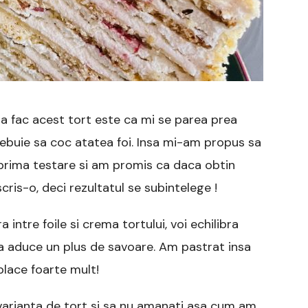
a fac acest tort este ca mi se parea prea
trebuie sa coc atatea foi. Insa mi-am propus sa
prima testare si am promis ca daca obtin
ris-o, deci rezultatul se subintelege !
ntre foile si crema tortului, voi echilibra
i va aduce un plus de savoare. Am pastrat insa
place foarte mult!
 varianta de tort si sa nu amanati asa cum am