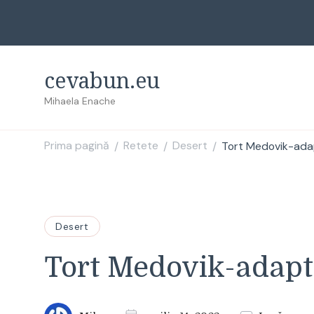
cevabun.eu
Mihaela Enache
Prima pagină
Retete
Desert
Tort Medovik-ada
/
/
/
Desert
Tort Medovik-adapt