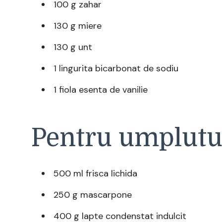
100 g zahar
130 g miere
130 g unt
1 lingurita bicarbonat de sodiu
1 fiola esenta de vanilie
Pentru umplutu
500 ml frisca lichida
250 g mascarpone
400 g lapte condenstat indulcit