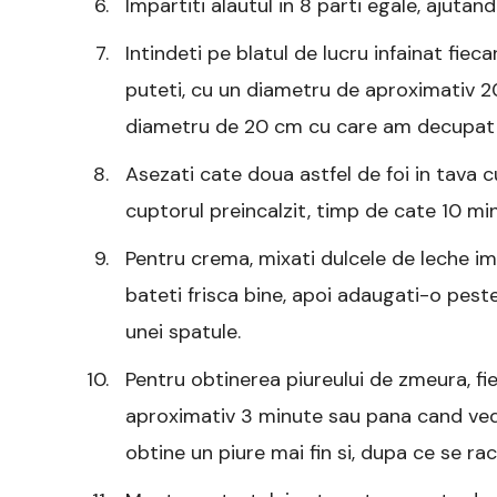
Impartiti alautul in 8 parti egale, ajuta
Intindeti pe blatul de lucru infainat fie
puteti, cu un diametru de aproximativ 2
diametru de 20 cm cu care am decupat f
Asezati cate doua astfel de foi in tava c
cuptorul preincalzit, timp de cate 10 minu
Pentru crema, mixati dulcele de leche 
bateti frisca bine, apoi adaugati-o pes
unei spatule.
Pentru obtinerea piureului de zmeura, f
aproximativ 3 minute sau pana cand vedet
obtine un piure mai fin si, dupa ce se rac