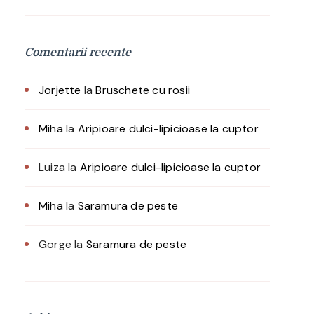
Comentarii recente
Jorjette
la
Bruschete cu rosii
Miha
la
Aripioare dulci-lipicioase la cuptor
Luiza
la
Aripioare dulci-lipicioase la cuptor
Miha
la
Saramura de peste
Gorge
la
Saramura de peste