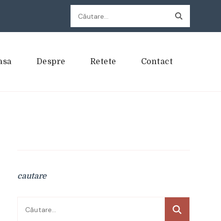
Caută
după:
asa
Despre
Retete
Contact
cautare
Caută