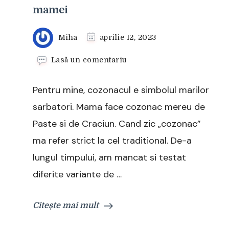
mamei
Miha
aprilie 12, 2023
la
Lasă un comentariu
Cozonac
traditional
Pentru mine, cozonacul e simbolul marilor
–
reteta
sarbatori. Mama face cozonac mereu de
mamei
Paste si de Craciun. Cand zic „cozonac”
ma refer strict la cel traditional. De-a
lungul timpului, am mancat si testat
diferite variante de …
Citește mai mult