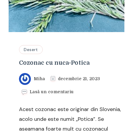
Desert
Cozonac cu nuca-Potica
Miha
decembrie 21, 2023
la
Lasă un comentariu
Cozonac
cu
Acest cozonac este originar din Slovenia,
nuca-
Potica
acolo unde este numit „Potica”. Se
aseamana foarte mult cu cozonacul