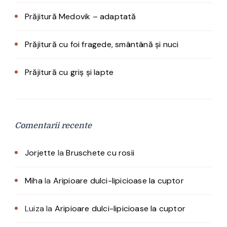
Prăjitură Medovik – adaptată
Prăjitură cu foi fragede, smântână și nuci
Prăjitură cu griș și lapte
Comentarii recente
Jorjette
la
Bruschete cu rosii
Miha
la
Aripioare dulci-lipicioase la cuptor
Luiza
la
Aripioare dulci-lipicioase la cuptor