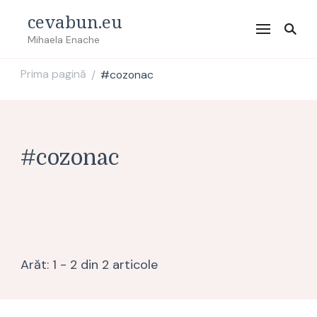
cevabun.eu
Mihaela Enache
Prima pagină
#cozonac
/
#cozonac
Arăt: 1 - 2 din 2 articole