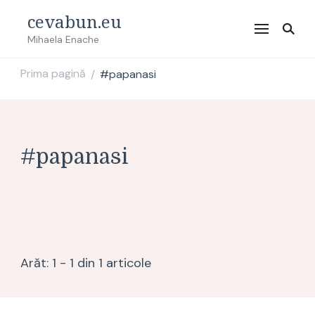
cevabun.eu
Mihaela Enache
Prima pagină
#papanasi
/
#papanasi
Arăt: 1 - 1 din 1 articole