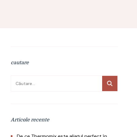
cautare
Caută
după:
Articole recente
De ce Thermomix este aliatul perfect în