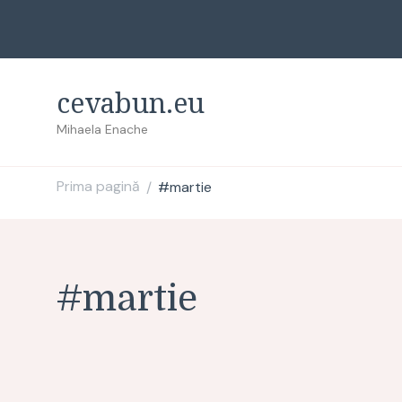
cevabun.eu
Mihaela Enache
Prima pagină
#martie
/
#martie